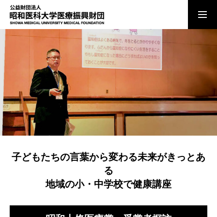
ご寄付のお願い
お知らせ
理事長あいさつ
子どもたちの言葉から変わる未来がきっとあ
法人の概要
る
地域の小・中学校で健康講座
顕彰事業