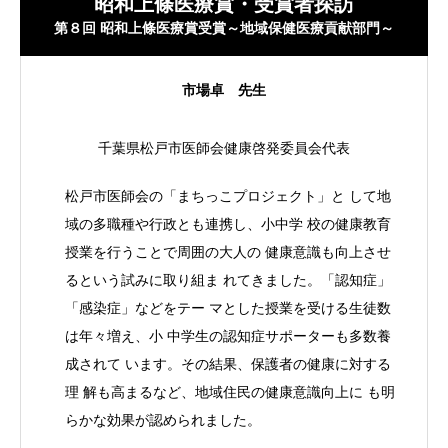
昭和上條医療賞・受賞者探訪
第８回 昭和上條医療賞受賞～地域保健医療貢献部門～
ご寄付のお願い
市場
卓 先生
ご支援をいただいている関連団体
千葉県松戸市医師会健康啓発委員会代表
松戸市医師会の「まちっこプロジェクト」と して地
刊行物のご紹介
域の多職種や行政とも連携し、小中学 校の健康教育
授業を行うことで周囲の大人の 健康意識も向上させ
るという試みに取り組ま れてきました。「認知症」
旗ケ岡だより
「感染症」などをテー マとした授業を受ける生徒数
は年々増え、小 中学生の認知症サポーターも多数養
成されて います。その結果、保護者の健康に対する
お問い合わせ・アクセス
理 解も高まるなど、地域住民の健康意識向上に も明
らかな効果が認められました。