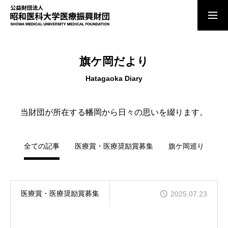
ご寄付のお願い
旗ケ岡だより
Hatagaoka Diary
お知らせ
当財団が所在する幡岡から日々の思いを綴ります。
理事長あいさつ
全ての記事
医療賞・医療奨励賞募集
旗ケ岡巡り
法人の概要
医療賞・医療奨励賞募集
2025.07.23
顕彰事業