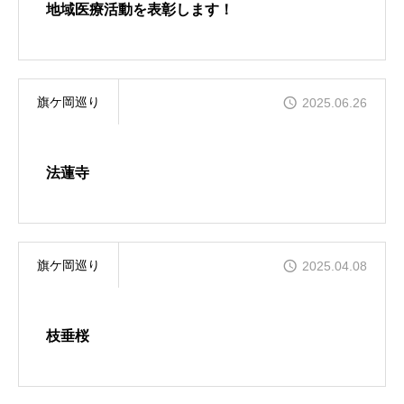
地域医療活動を表彰します！
ご寄付のお願い
旗ケ岡巡り
2025.06.26
ご支援をいただいている関連団体
法蓮寺
刊行物のご紹介
旗ケ岡だより
旗ケ岡巡り
2025.04.08
お問い合わせ・アクセス
枝垂桜