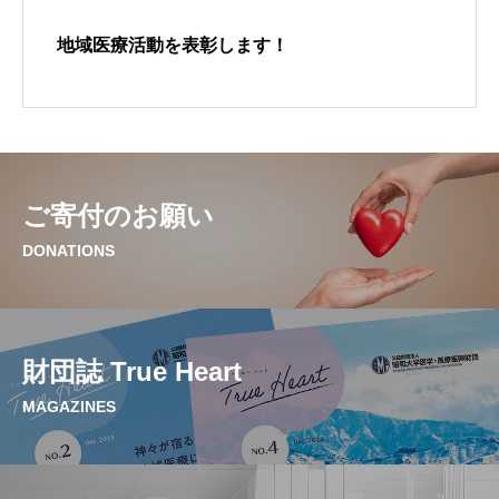
地域医療活動を表彰します！
ご寄付のお願い
ご支援をいただいている関連団体
ご寄付のお願い
刊行物のご紹介
DONATIONS
旗ケ岡だより
財団誌 True Heart
お問い合わせ・アクセス
MAGAZINES