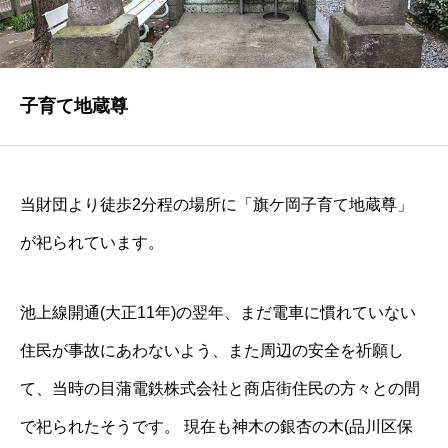
ご寄付のお願い
子育て地蔵尊
ご支援をいただいている関連団体
刊行物のご紹介
当財団より徒歩2分程の場所に「旗ケ岡子育て地蔵尊」
が祀られています。
旗ケ岡だより
池上線開通(大正11年)の翌年、まだ電車に慣れていない
住民が事故にあわないよう、また周辺の安全を祈願し
お問い合わせ・アクセス
て、当時の目蒲電鉄株式会社と商店街住民の方々との間
で祀られたそうです。 現在も神木の銀杏の木(品川区保