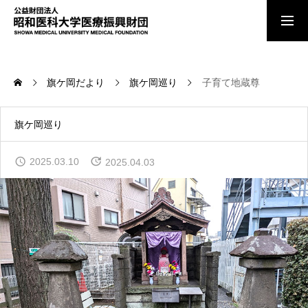
ご寄付のお願い
旗ケ岡だより
旗ケ岡巡り
子育て地蔵尊
お知らせ
旗ケ岡巡り
2025.03.10
2025.04.03
理事長あいさつ
法人の概要
顕彰事業