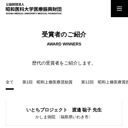
ご寄付のお願い
受賞者のご紹介
AWARD WINNERS
お知らせ
歴代の受賞者をご紹介します。
理事長あいさつ
全て
第1回 昭和上條医療奨励賞
第12回 昭和上條医療賞
法人の概要
いとちプロジェクト 渡邉 聡子 先生
顕彰事業
かしま病院 〈福島県いわき市〉