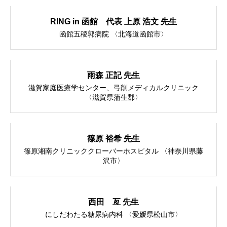
ご寄付のお願い
RING in 函館 代表 上原 浩文 先生
函館五稜郭病院 〈北海道函館市〉
ご支援をいただいている関連団体
雨森 正記 先生
滋賀家庭医療学センター、弓削メディカルクリニック
〈滋賀県蒲生郡〉
刊行物のご紹介
篠原 裕希 先生
旗ケ岡だより
篠原湘南クリニッククローバーホスピタル 〈神奈川県藤
沢市〉
お問い合わせ・アクセス
西田 亙 先生
にしだわたる糖尿病内科 〈愛媛県松山市〉